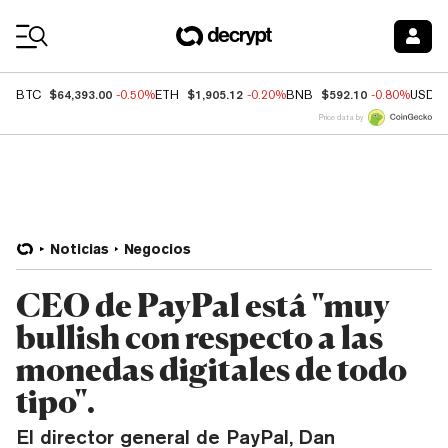
Coin Prices
$64,393.00
$1,905.12
$592.10
BTC
-0.50%
ETH
-0.20%
BNB
-0.80%
USDC
Price data by
Noticias
Negocios
CEO de PayPal está "muy
bullish con respecto a las
monedas digitales de todo
tipo".
El director general de PayPal, Dan