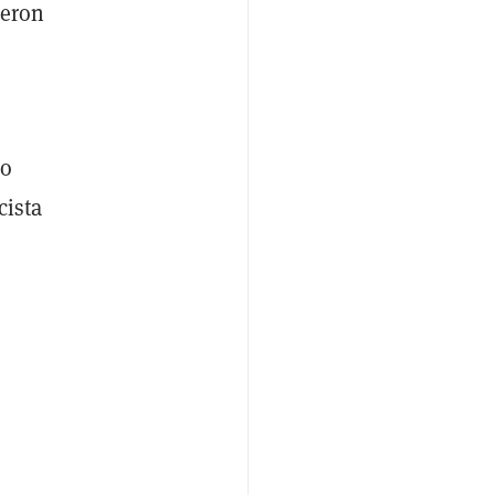
ieron
mo
cista