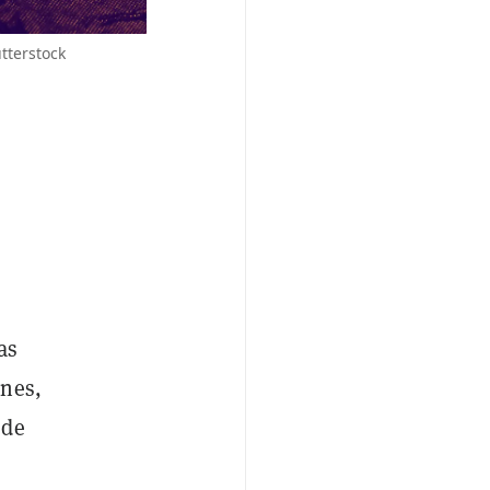
tterstock
as
ones,
 de