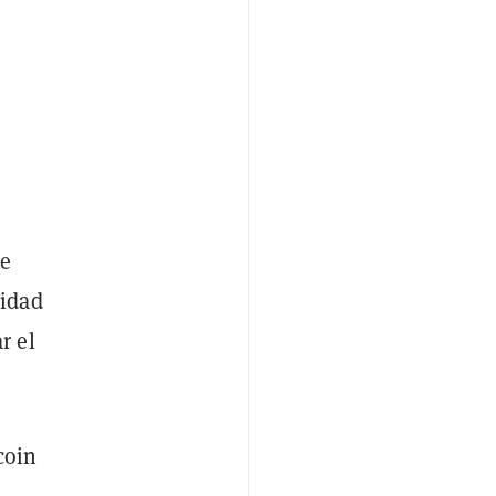
de
nidad
r el
coin