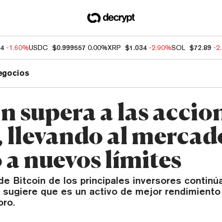
84
-1.60%
USDC
$0.999557
0.00%
XRP
$1.034
-2.90%
SOL
$72.89
-2
egocios
n supera a las accio
, llevando al mercad
 a nuevos límites
e Bitcoin de los principales inversores continú
 sugiere que es un activo de mejor rendimiento
oro.