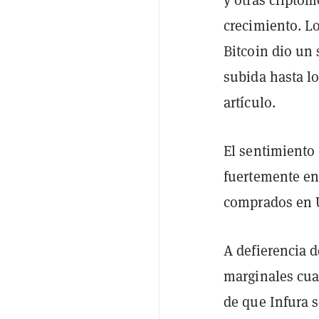
y otras criptom
crecimiento. L
Bitcoin dio un 
subida hasta lo
artículo.
El sentimiento
fuertemente en
comprados en U
A defierencia 
marginales cua
de que Infura s