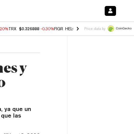
.20%
TRX
$0.326888
-0.30%
FIGR_HELOC
$1.02
-1.50%
HYPE
$56.23
Price data by
nes y
o
a, ya que un
 que las