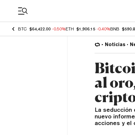
Coin Prices
BTC
$64,422.00
-0.50%
ETH
$1,906.15
-0.40%
BNB
$590.
Noticias
N
Bitcoi
al oro
cripto
La seducción d
nuevo informe
acciones y el 