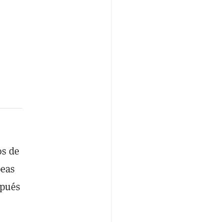
os de
peas
spués