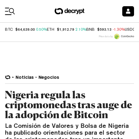
Coin Prices
$64,639.00
$1,912.79
$593.13
BTC
0.50%
ETH
2.10%
BNB
-1.30%
USDC
Price data by
Noticias
Negocios
Nigeria regula las
criptomonedas tras auge de
la adopción de Bitcoin
La Comisión de Valores y Bolsa de Nigeria
ha publicado orientaciones para el sector