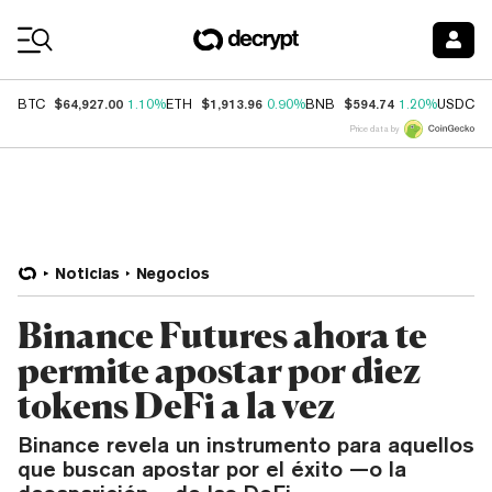
Coin Prices
$64,927.00
$1,913.96
$594.74
$
BTC
1.10%
ETH
0.90%
BNB
1.20%
USDC
Price data by
Noticias
Negocios
Binance Futures ahora te
permite apostar por diez
tokens DeFi a la vez
Binance revela un instrumento para aquellos
que buscan apostar por el éxito —o la