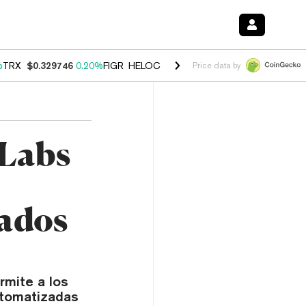
%
TRX
$0.329746
0.20%
FIGR_HELOC
$1.001
-2.70%
HYPE
$54.28
-0
Price data by
Labs
cados
rmite a los
utomatizadas