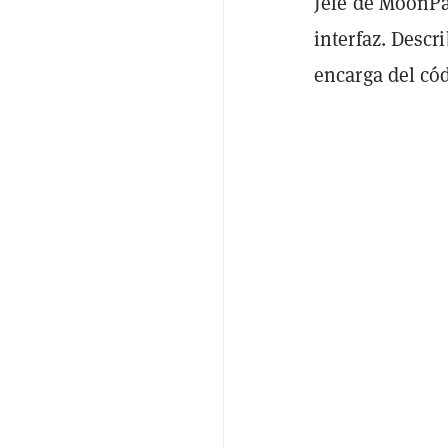
Jefe de MoonPa
interfaz. Descr
encarga del cód