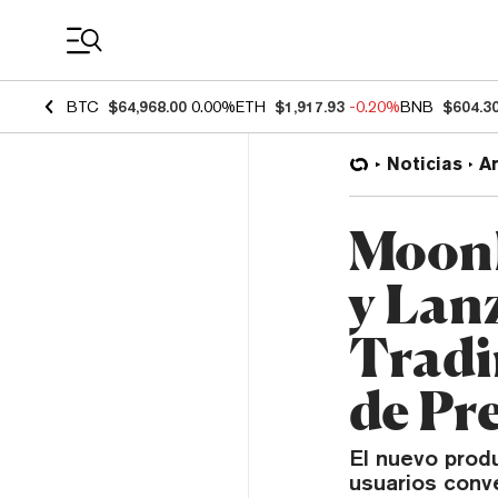
Coin Prices
BTC
$64,968.00
0.00%
ETH
$1,917.93
-0.20%
BNB
$604.3
Noticias
Ar
MoonP
y Lan
Tradi
de Pr
El nuevo prod
usuarios conv