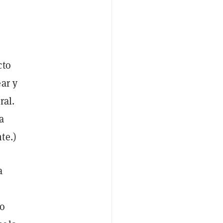
cto
ar y
ral.
a
te.)
a
ro