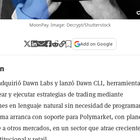
MoonPay. Image: Decrypt/Shutterstock
Add on Google
n
dquirió Dawn Labs y lanzó Dawn CLI, herramient
ear y ejecutar estrategias de trading mediante
nes en lenguaje natural sin necesidad de programar
rma arranca con soporte para Polymarket, con plan
 a otros mercados, en un sector que atrae crecient
titucional y retail.