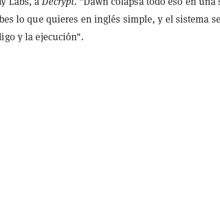
y Labs, a
Decrypt
. "Dawn colapsa todo eso en una 
ibes lo que quieres en inglés simple, y el sistema s
igo y la ejecución".