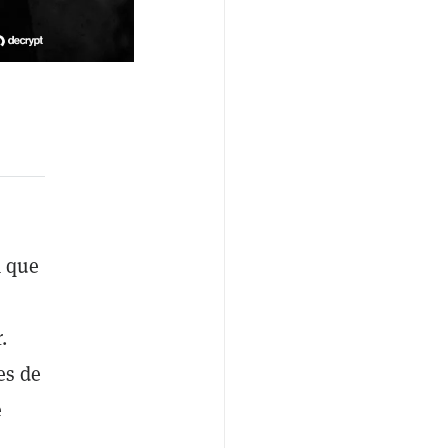
a que
.
es de
e