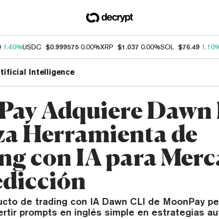
0
1.40%
USDC
$0.999575
0.00%
XRP
$1.037
0.00%
SOL
$76.49
1.10
tificial Intelligence
ay Adquiere Dawn 
za Herramienta de
ng con IA para Mer
edicción
ucto de trading con IA Dawn CLI de MoonPay pe
ertir prompts en inglés simple en estrategias a