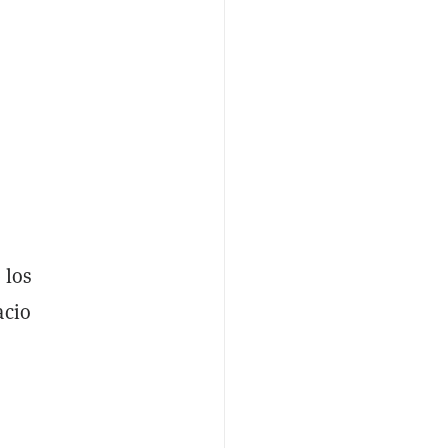
 los
acio