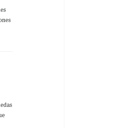
nes
iones
nedas
ue