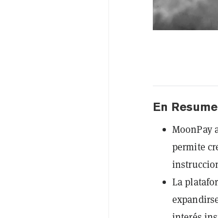
En Resume
MoonPay a
permite cr
instruccio
La platafo
expandirse
interés ins