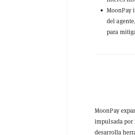
MoonPay in
del agente
para mitig
MoonPay expand
impulsada por 
desarrolla her