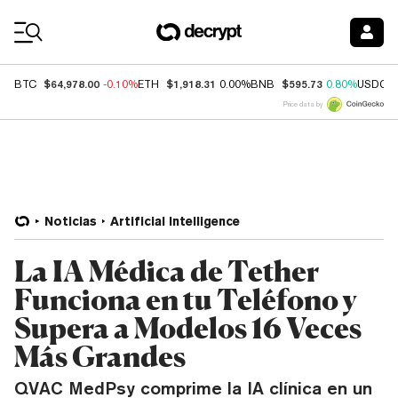
Coin Prices
$64,978.00
$1,918.31
$595.73
BTC
-0.10%
ETH
0.00%
BNB
0.80%
USDC
Price data by
Noticias
Artificial Intelligence
La IA Médica de Tether
Funciona en tu Teléfono y
Supera a Modelos 16 Veces
Más Grandes
QVAC MedPsy comprime la IA clínica en un