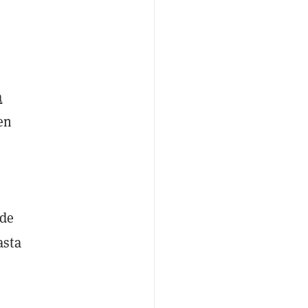
a
en
 de
asta