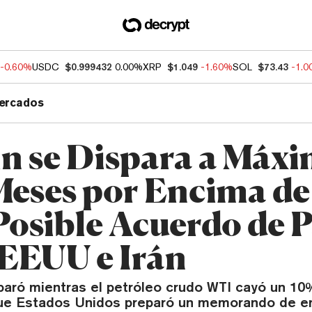
-0.60%
USDC
$0.999432
0.00%
XRP
$1.049
-1.60%
SOL
$73.43
-1.
ercados
in se Dispara a Máx
Meses por Encima d
Posible Acuerdo de 
 EEUU e Irán
paró mientras el petróleo crudo WTI cayó un 10%
que Estados Unidos preparó un memorando de e