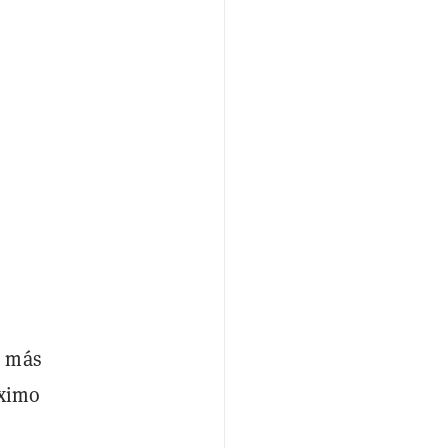
a más
áximo