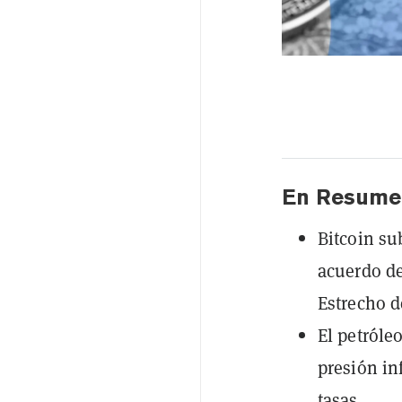
En Resume
Bitcoin su
acuerdo de
Estrecho 
El petróle
presión in
tasas.