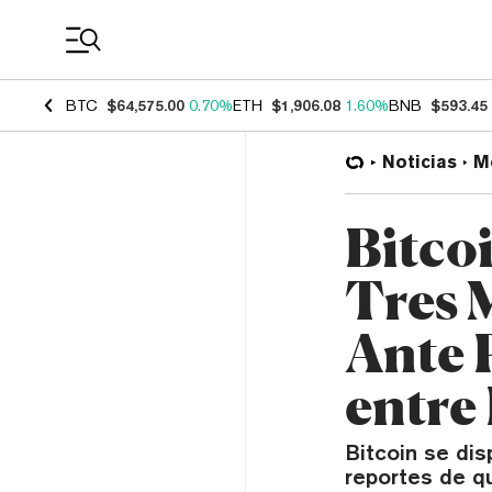
Coin Prices
BTC
$64,575.00
0.70%
ETH
$1,906.08
1.60%
BNB
$593.45
Noticias
M
Bitco
Tres 
Ante 
entre
Bitcoin se dis
reportes de 