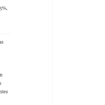
25%,
as
án
s
ntes