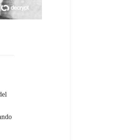
del
nando