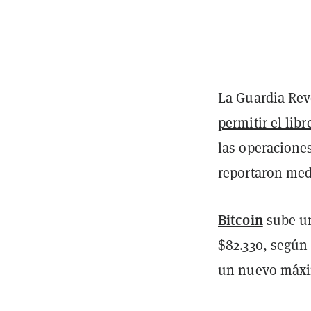
La Guardia Rev
permitir el libr
las operacione
reportaron medi
Bitcoin
sube un
$82.330, según
un nuevo máxim