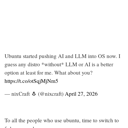
Ubuntu started pushing AI and LLM into OS now. I
guess any distro *without* LLM or AI is a better
option at least for me. What about you?
https://t.co/otSqjMjNm5
— nixCraft 🐧 (@nixcraft)
April 27, 2026
To all the people who use ubuntu, time to switch to