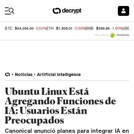
Coin Prices
$64,396.00
$1,908.01
$589.86
BTC
-0.50%
ETH
-0.60%
BNB
-1.60%
USDC
Price data by
Noticias
Artificial Intelligence
Ubuntu Linux Está
Agregando Funciones de
IA: Usuarios Están
Preocupados
Canonical anunció planes para integrar IA en