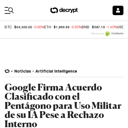
Coin Prices
$64,300.00
$1,899.99
$587.19
BTC
-0.60%
ETH
-0.30%
BNB
-1.40%
USDC
Price data by
Noticias
Artificial Intelligence
Google Firma Acuerdo
Clasificado con el
Pentágono para Uso Militar
de su IA Pese a Rechazo
Interno