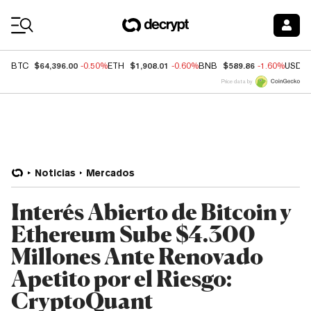
Coin Prices
$64,396.00
$1,908.01
$589.86
BTC
-0.50%
ETH
-0.60%
BNB
-1.60%
USDC
Price data by
Noticias
Mercados
Interés Abierto de Bitcoin y
Ethereum Sube $4.300
Millones Ante Renovado
Apetito por el Riesgo:
CryptoQuant