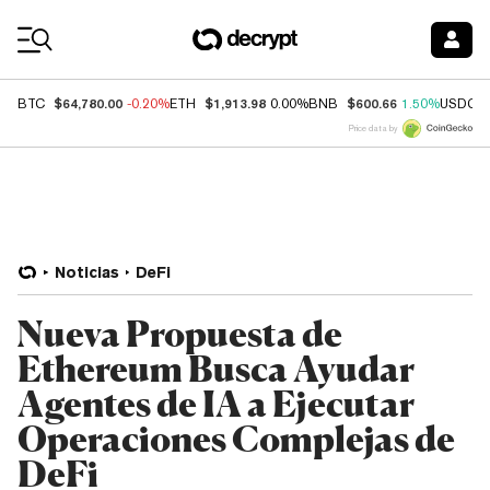
Coin Prices
$64,780.00
$1,913.98
$600.66
BTC
-0.20%
ETH
0.00%
BNB
1.50%
USDC
Price data by
Noticias
DeFi
Nueva Propuesta de
Ethereum Busca Ayudar
Agentes de IA a Ejecutar
Operaciones Complejas de
DeFi