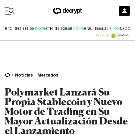
Coin Prices
$65,187.00
$1,925.05
$608.31
$
BTC
0.40%
ETH
0.20%
BNB
1.60%
USDC
Price data by
Noticias
Mercados
Polymarket Lanzará Su
Propia Stablecoin y Nuevo
Motor de Trading en Su
Mayor Actualización Desde
el Lanzamiento