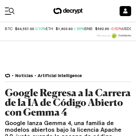
Coin Prices
$64,557.00
$1,903.60
$592.90
BTC
0.70%
ETH
1.60%
BNB
-0.60%
USDC
Price data by
Noticias
Artificial Intelligence
Google Regresa a la Carrera
de la IA de Código Abierto
con Gemma 4
Google lanza Gemma 4, una familia de
modelos abiertos bajo la licencia Apache