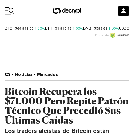
Coin Prices
$64,941.00
$1,915.46
$593.82
$
BTC
1.20%
ETH
1.00%
BNB
1.00%
USDC
Price data by
Noticias
Mercados
Bitcoin Recupera los
$71.000 Pero Repite Patrón
Técnico Que Precedió Sus
Últimas Caídas
Los traders alcistas de Bitcoin están