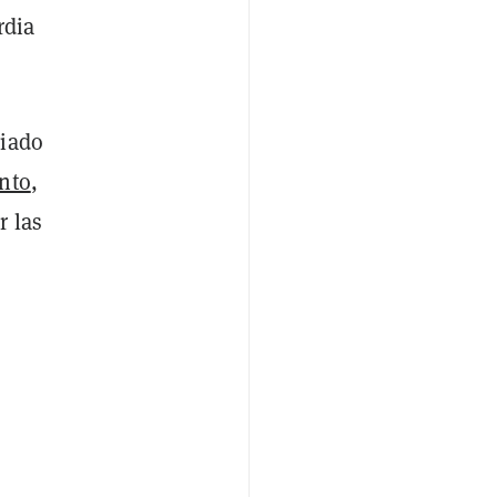
rdia
viado
nto
,
r las