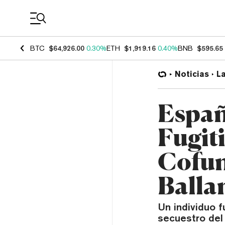
Coin Prices
BTC
$64,926.00
0.30%
ETH
$1,919.16
0.40%
BNB
$595.65
Noticias
L
Españ
Fugiti
Cofun
Balla
Un individuo f
secuestro del