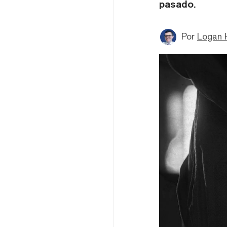
pasado.
Por
Logan 