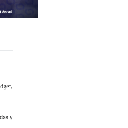
dger,
das y