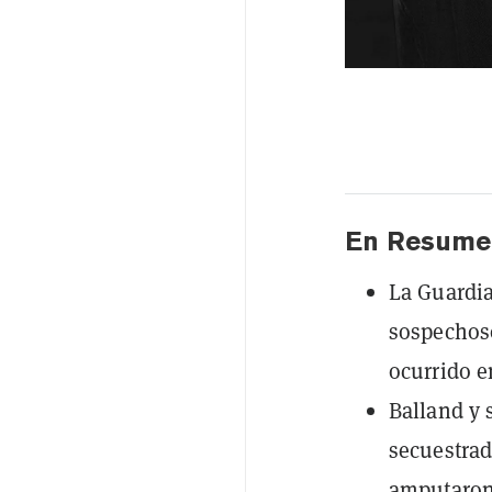
En Resume
La Guardia
sospechoso
ocurrido e
Balland y 
secuestrad
amputaron 