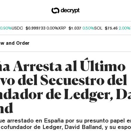
0.90%
USDC
$0.999733
0.00%
XRP
$1.037
0.50%
SOL
$75.46
2.00%
aw and Order
a Arresta al Último
vo del Secuestro del
dador de Ledger, D
nd
ue arrestado en España por su presunto papel en
 cofundador de Ledger, David Balland, y su espo