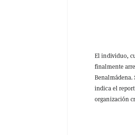
El individuo, 
finalmente arr
Benalmádena. S
indica el repor
organización cr