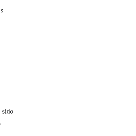
os
 sido
.