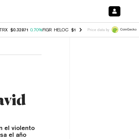
TRX
$0.32871
0.70%
FIGR_HELOC
$1.007
-2.70%
HYPE
$54.57
-3.0
Price data by
avid
 el violento
sa el año