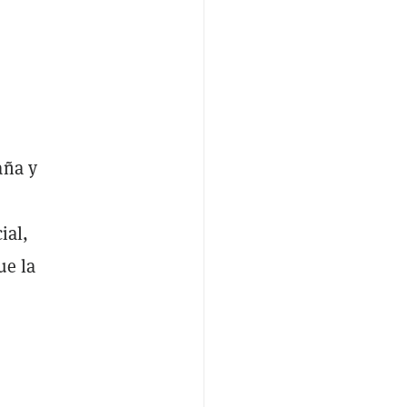
aña y
ial,
ue la