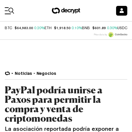
Coin Prices
$64,983.00
$1,918.50
$601.89
$
BTC
0.20%
ETH
0.10%
BNB
0.30%
USDC
Price data by
Noticias
Negocios
PayPal podría unirse a
Paxos para permitir la
compra y venta de
criptomonedas
La asociación reportada podría exponer a