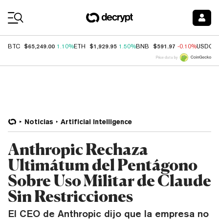
Coin Prices
$65,249.00
$1,929.95
$591.97
BTC
1.10%
ETH
1.50%
BNB
-0.10%
USDC
Price data by
Noticias
Artificial Intelligence
Anthropic Rechaza
Ultimátum del Pentágono
Sobre Uso Militar de Claude
Sin Restricciones
El CEO de Anthropic dijo que la empresa no