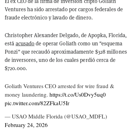
El ex CEO de la firma de inversión cripto Goliath
Ventures ha sido arrestado por cargos federales de
fraude electrónico y lavado de dinero.
Christopher Alexander Delgado, de Apopka, Florida,
está
acusado
de operar Goliath como un "esquema
Ponzi" que recaudó aproximadamente $328 millones
de inversores, uno de los cuales perdió cerca de
$720.000.
Goliath Ventures CEO arrested for wire fraud &
money laundering.
https://t.co/Us0Dvy5uq0
pic.twitter.com/82ZFkaU5Ir
— USAO Middle Florida (@USAO_MDFL)
February 24, 2026