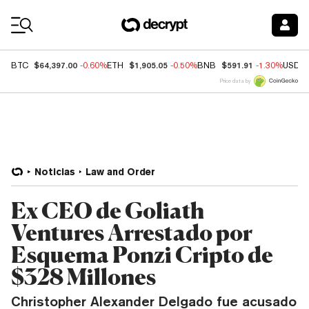
Coin Prices
$64,397.00
$1,905.05
$591.91
BTC
-0.60%
ETH
-0.50%
BNB
-1.30%
USDC
Price data by
Noticias
Law and Order
Ex CEO de Goliath
Ventures Arrestado por
Esquema Ponzi Cripto de
$328 Millones
Christopher Alexander Delgado fue acusado