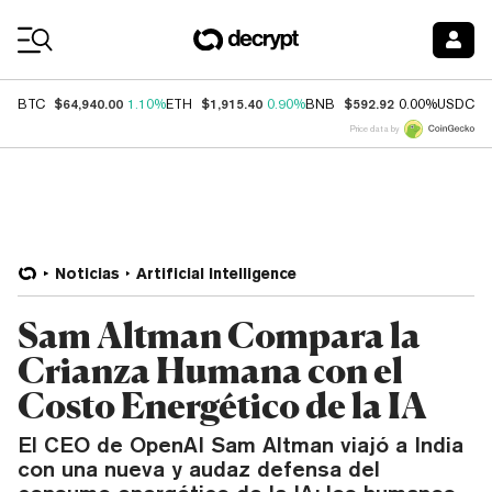
Coin Prices
$64,940.00
$1,915.40
$592.92
$
BTC
1.10%
ETH
0.90%
BNB
0.00%
USDC
Price data by
Noticias
Artificial Intelligence
Sam Altman Compara la
Crianza Humana con el
Costo Energético de la IA
El CEO de OpenAI Sam Altman viajó a India
con una nueva y audaz defensa del