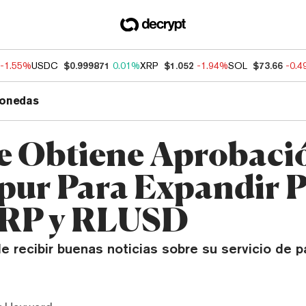
-1.55%
USDC
$0.999871
0.01%
XRP
$1.052
-1.94%
SOL
$73.66
-0.
onedas
e Obtiene Aprobaci
pur Para Expandir 
XRP y RLUSD
e recibir buenas noticias sobre su servicio de 