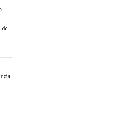
a
n de
encia