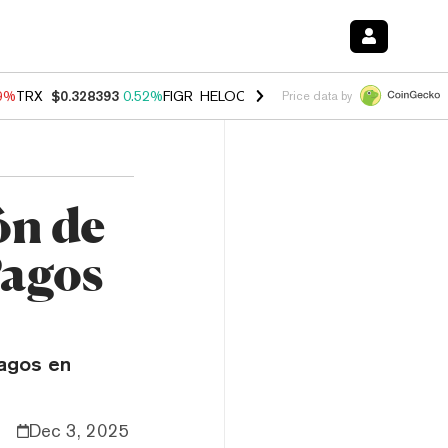
49%
TRX
$0.328393
0.52%
FIGR_HELOC
$1.032
2.95%
HYPE
$56.46
1
Price data by
ón de
Pagos
pagos en
Dec 3, 2025