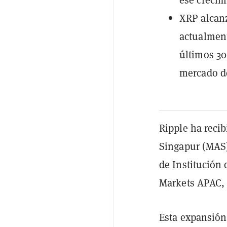
XRP alcanz
actualment
últimos 30
mercado de
Ripple ha reci
Singapur (MAS)
de Institución
Markets APAC, a
Esta expansión