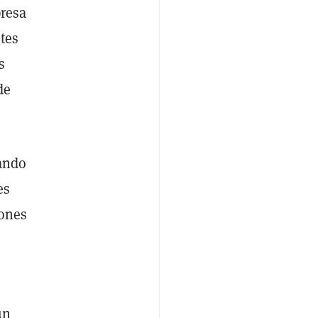
presa
tes
s
de
zando
es
iones
un