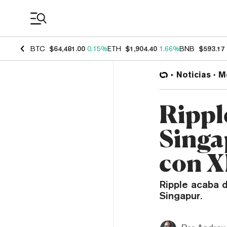
Coin Prices
BTC
$64,481.00
0.15%
ETH
$1,904.40
1.66%
BNB
$593.17
Noticias
M
Rippl
Singa
con 
Ripple acaba d
Singapur.