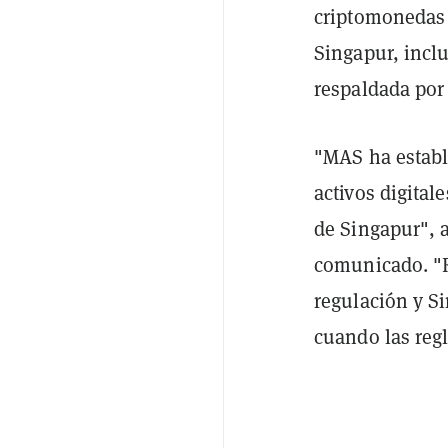
criptomonedas 
Singapur, incl
respaldada por
"MAS ha estable
activos digita
de Singapur", 
comunicado. "R
regulación y S
cuando las regl