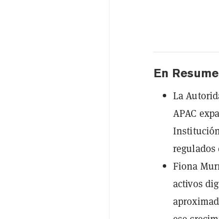
En Resume
La Autorid
APAC expan
Institució
regulados 
Fiona Murr
activos di
aproximad
ese crecim