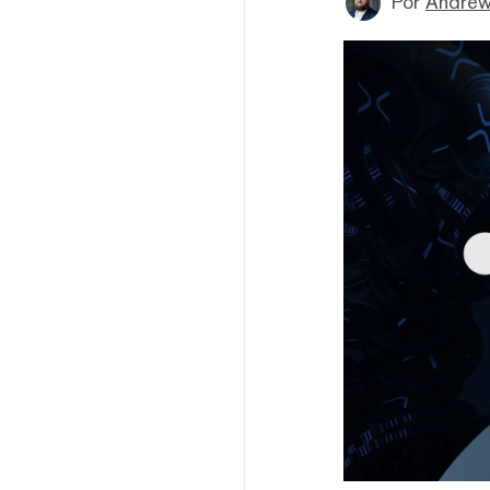
Por
Andrew