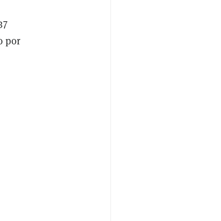
37
o por