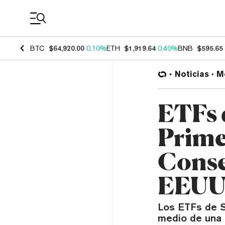
Coin Prices
BTC
$64,920.00
0.10%
ETH
$1,919.64
0.40%
BNB
$595.65
Noticias
M
ETFs 
Prime
Conse
EEU
Los ETFs de S
medio de una 