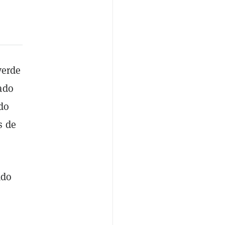
verde
ado
do
s de
ado