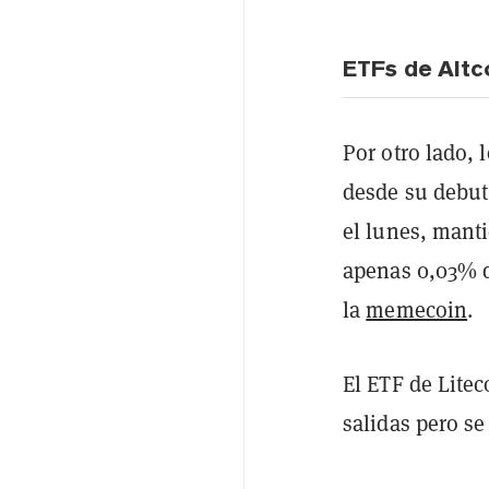
ETFs de Altc
Por otro lado, 
desde su debut
el lunes, mant
apenas 0,03% d
la
memecoin
.
El ETF de Litec
salidas pero s