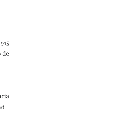
$915
o de
acia
ad