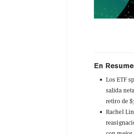
En Resume
Los ETF sp
salida net
retiro de 
Rachel Lin
reasignaci
con mejor 