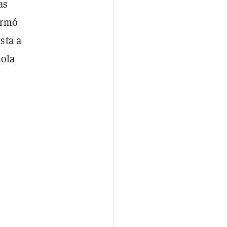
as
irmó
sta a
dola