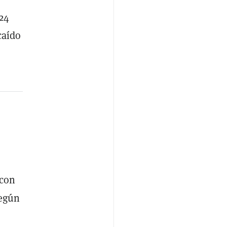
24
caído
 con
según