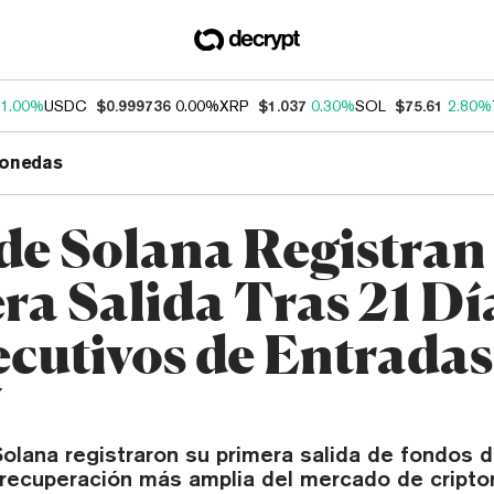
1.00%
USDC
$0.999736
0.00%
XRP
$1.037
0.30%
SOL
$75.61
2.80%
onedas
de Solana Registran
ra Salida Tras 21 Dí
cutivos de Entradas
U
olana registraron su primera salida de fondos 
recuperación más amplia del mercado de cript