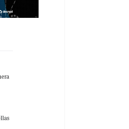
mera
llas