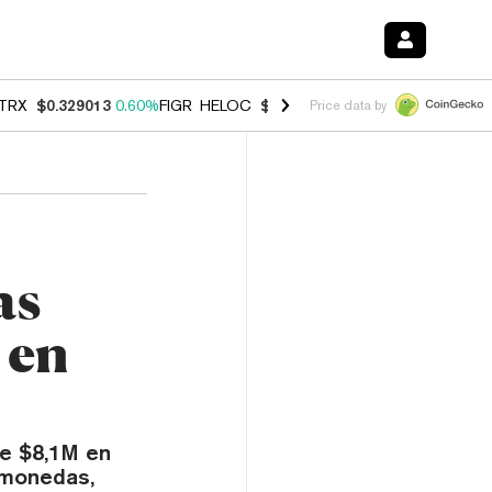
TRX
$0.329013
0.60%
FIGR_HELOC
$1.007
-2.70%
HYPE
$54.48
-4.
Price data by
as
 en
de $8,1M en
omonedas,