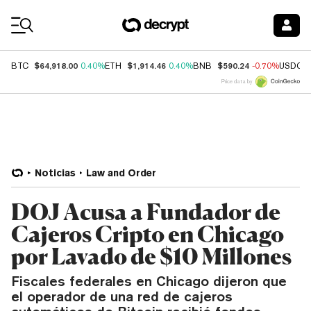
Coin Prices
$64,918.00
$1,914.46
$590.24
BTC
0.40%
ETH
0.40%
BNB
-0.70%
USDC
Price data by
Noticias
Law and Order
DOJ Acusa a Fundador de
Cajeros Cripto en Chicago
por Lavado de $10 Millones
Fiscales federales en Chicago dijeron que
el operador de una red de cajeros