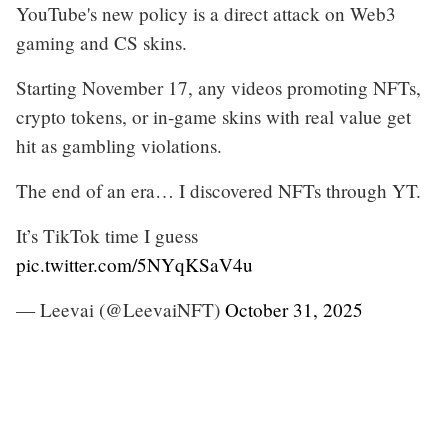
YouTube's new policy is a direct attack on Web3
gaming and CS skins.
Starting November 17, any videos promoting NFTs,
crypto tokens, or in-game skins with real value get
hit as gambling violations.
The end of an era… I discovered NFTs through YT.
It’s TikTok time I guess
pic.twitter.com/5NYqKSaV4u
— Leevai (@LeevaiNFT)
October 31, 2025