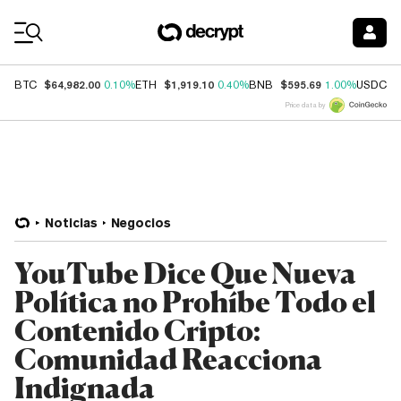
Coin Prices
$64,982.00
$1,919.10
$595.69
$
BTC
0.10%
ETH
0.40%
BNB
1.00%
USDC
Price data by
Noticias
Negocios
YouTube Dice Que Nueva
Política no Prohíbe Todo el
Contenido Cripto:
Comunidad Reacciona
Indignada