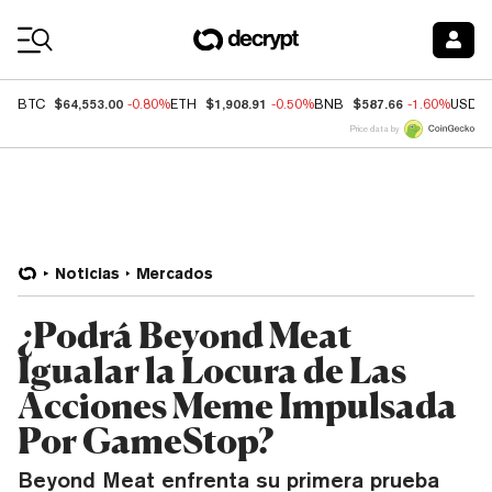
Coin Prices
$64,553.00
$1,908.91
$587.66
BTC
-0.80%
ETH
-0.50%
BNB
-1.60%
USDC
Price data by
Noticias
Mercados
¿Podrá Beyond Meat
Igualar la Locura de Las
Acciones Meme Impulsada
Por GameStop?
Beyond Meat enfrenta su primera prueba