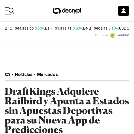
Coin Prices
$64,989.00
$1,918.71
$603.41
$
BTC
0.50%
ETH
0.80%
BNB
2.10%
USDC
Price data by
Noticias
Mercados
DraftKings Adquiere
Railbird y Apunta a Estados
sin Apuestas Deportivas
para su Nueva App de
Predicciones