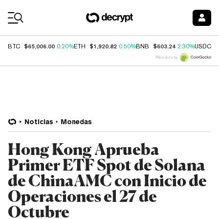
Coin Prices
$65,006.00
$1,920.82
$603.24
$
BTC
0.20%
ETH
0.50%
BNB
2.30%
USDC
Price data by
Noticias
Monedas
Hong Kong Aprueba
Primer ETF Spot de Solana
de ChinaAMC con Inicio de
Operaciones el 27 de
Octubre