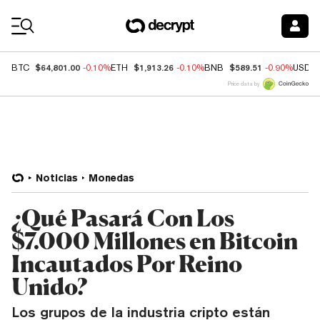
Coin Prices
$64,801.00
$1,913.26
$589.51
BTC
-0.10%
ETH
-0.10%
BNB
-0.90%
USDC
Price data by
Noticias
Monedas
¿Qué Pasará Con Los
$7.000 Millones en Bitcoin
Incautados Por Reino
Unido?
Los grupos de la industria cripto están