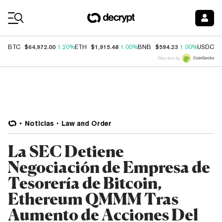
Coin Prices
$64,972.00
$1,915.48
$594.23
$
BTC
1.20%
ETH
1.00%
BNB
1.00%
USDC
Price data by
Noticias
Law and Order
La SEC Detiene
Negociación de Empresa de
Tesorería de Bitcoin,
Ethereum QMMM Tras
Aumento de Acciones Del