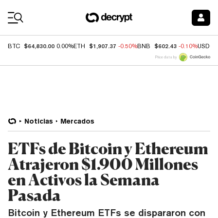
Coin Prices
$64,830.00
$1,907.37
$602.43
BTC
0.00%
ETH
-0.50%
BNB
-0.10%
USDC
Price data by
Noticias
Mercados
ETFs de Bitcoin y Ethereum
Atrajeron $1.900 Millones
en Activos la Semana
Pasada
Bitcoin y Ethereum ETFs se dispararon con