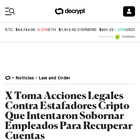
Coin Prices
$64,764.00
$1,912.02
$601.22
BTC
-0.20%
ETH
0.00%
BNB
1.50%
USDC
Price data by
Noticias
Law and Order
X Toma Acciones Legales
Contra Estafadores Cripto
Que Intentaron Sobornar
Empleados Para Recuperar
Cuentas