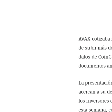
AVAX cotizaba 
de subir más d
datos de Coin
documentos ant
La presentación
acercan a su d
los inversores
esta semana
, 