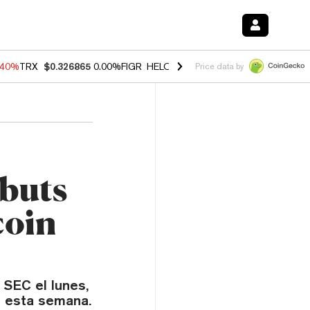
.40%
TRX
$0.326865
0.00%
FIGR_HELOC
$1.035
1.50%
HYPE
$55.73
Price data by
ebuts
coin
 SEC el lunes,
s esta semana.