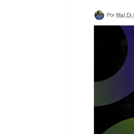
Por
Mat Di 