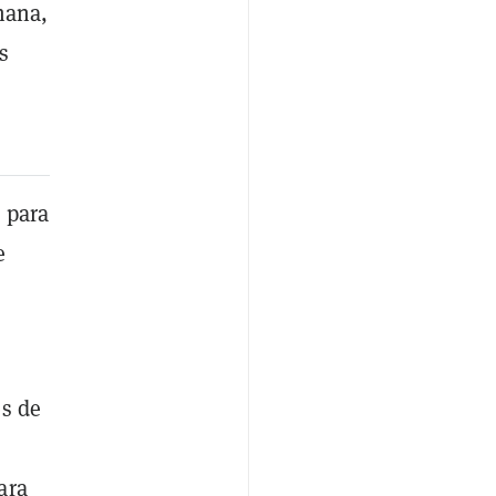
mana,
s
 para
e
es de
ara