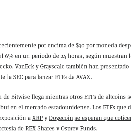
recientemente por encima de $30 por moneda des
el 6% en un período de 24 horas, según muestran 
Gecko.
VanEck
y
Grayscale
también han presentado
e la SEC para lanzar ETFs de AVAX.
 de Bitwise llega mientras otros ETFs de altcoins s
ebut en el mercado estadounidense. Los ETFs que 
 exposición a
XRP
y
Dogecoin
se esperan que cotice
cortesía de REX Shares y Osprey Funds.