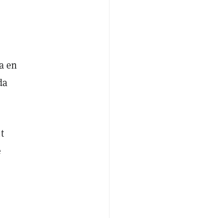
a en
da
t
e