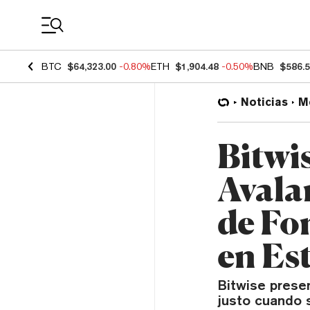
Coin Prices
BTC
$64,323.00
-0.80%
ETH
$1,904.48
-0.50%
BNB
$586.
Noticias
M
Bitwi
Avala
de Fo
en Es
Bitwise prese
justo cuando 