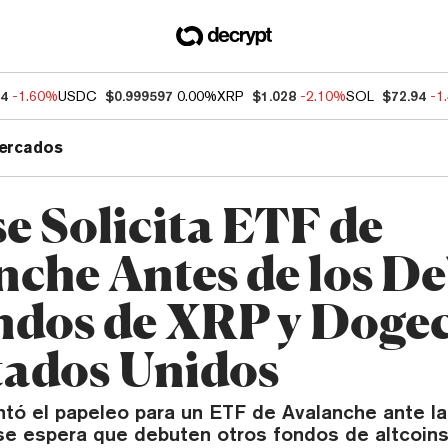
54
-1.60%
USDC
$0.999597
0.00%
XRP
$1.028
-2.10%
SOL
$72.94
-1
ercados
se Solicita ETF de
nche Antes de los D
ndos de XRP y Doge
tados Unidos
ntó el papeleo para un ETF de Avalanche ante la
se espera que debuten otros fondos de altcoin