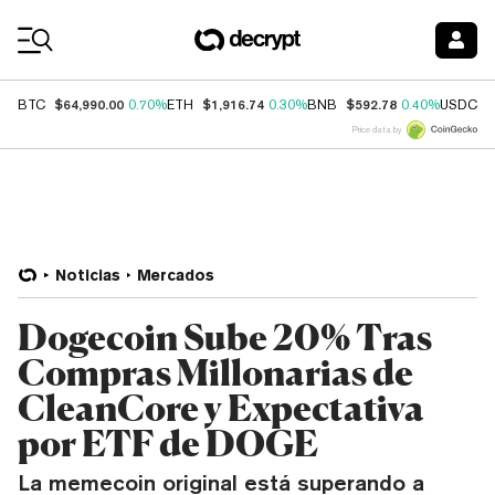
Coin Prices
$64,990.00
$1,916.74
$592.78
$
BTC
0.70%
ETH
0.30%
BNB
0.40%
USDC
Price data by
Noticias
Mercados
Dogecoin Sube 20% Tras
Compras Millonarias de
CleanCore y Expectativa
por ETF de DOGE
La memecoin original está superando a