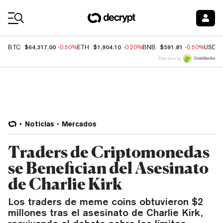
Coin Prices
$64,317.00
$1,904.10
$591.81
BTC
-0.50%
ETH
-0.20%
BNB
-0.50%
USDC
Price data by
Noticias
Mercados
Traders de Criptomonedas
se Benefician del Asesinato
de Charlie Kirk
Los traders de meme coins obtuvieron $2
millones tras el asesinato de Charlie Kirk,