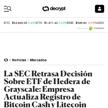
Coin Prices
$64,846.00
$1,911.43
$589.83
BTC
0.40%
ETH
0.40%
BNB
-0.70%
USDC
Price data by
Noticias
Mercados
La SEC Retrasa Decisión
Sobre ETF de Hedera de
Grayscale: Empresa
Actualiza Registro de
Bitcoin Cash y Litecoin