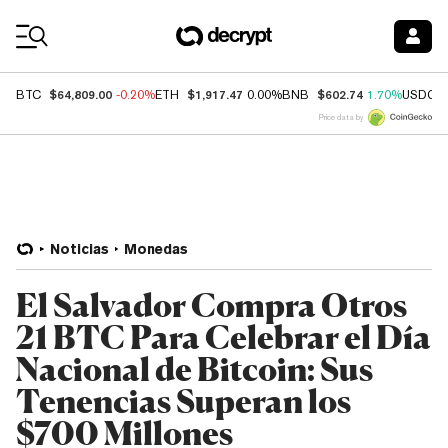
Coin Prices
$64,809.00
$1,917.47
$602.74
BTC
-0.20%
ETH
0.00%
BNB
1.70%
USDC
Price data by
Noticias
Monedas
El Salvador Compra Otros
21 BTC Para Celebrar el Día
Nacional de Bitcoin: Sus
Tenencias Superan los
$700 Millones