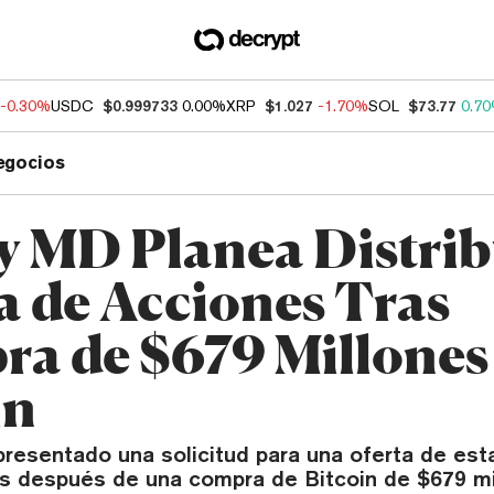
-0.30%
USDC
$0.999733
0.00%
XRP
$1.027
-1.70%
SOL
$73.77
0.7
egocios
y MD Planea Distri
a de Acciones Tras
a de $679 Millones
in
presentado una solicitud para una oferta de est
es después de una compra de Bitcoin de $679 mi