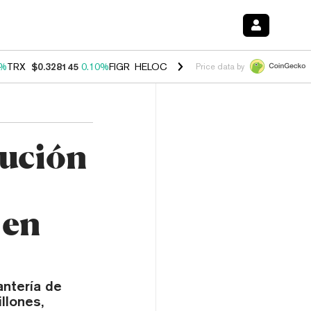
0%
TRX
$0.328145
0.10%
FIGR_HELOC
$1.034
1.40%
HYPE
$55.72
1.
Price data by
bución
 en
antería de
llones,