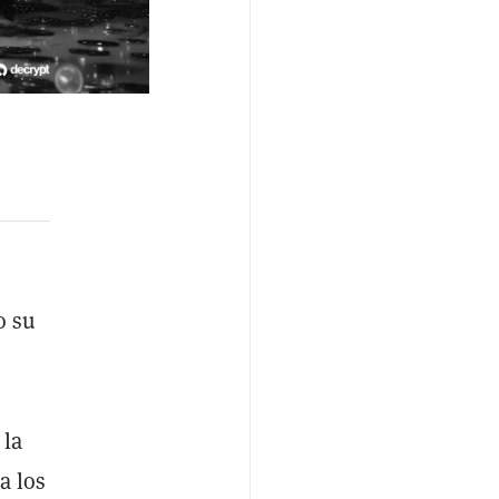
o su
 la
a los