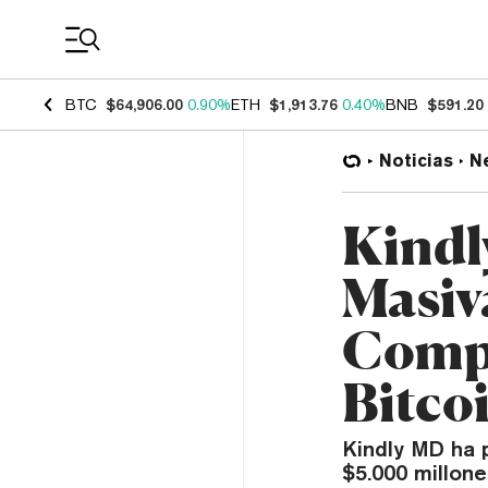
Coin Prices
BTC
$64,906.00
0.90%
ETH
$1,913.76
0.40%
BNB
$591.20
Noticias
N
Kindl
Masiv
Compr
Bitco
Kindly MD ha 
$5.000 millon