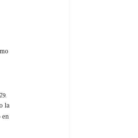
omo
679
o la
o en