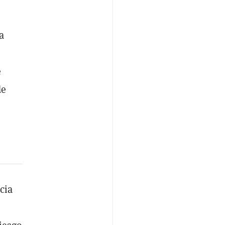
a
e
de
cia