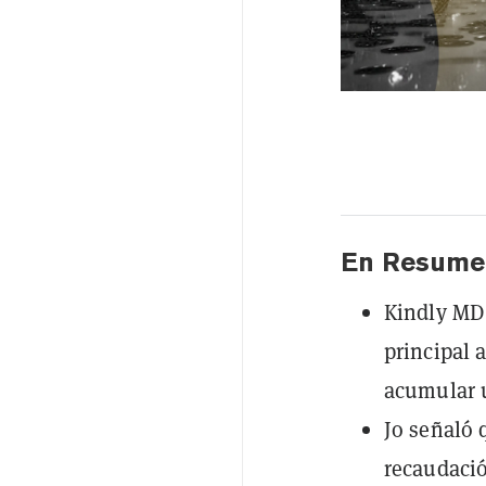
En Resume
Kindly MD 
principal 
acumular u
Jo señaló 
recaudació