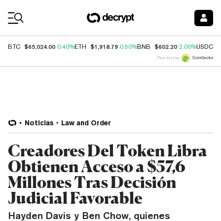
Coin Prices
$65,024.00
$1,918.79
$602.20
$
BTC
0.40%
ETH
0.50%
BNB
2.00%
USDC
Price data by
Noticias
Law and Order
Creadores Del Token Libra
Obtienen Acceso a $57,6
Millones Tras Decisión
Judicial Favorable
Hayden Davis y Ben Chow, quienes