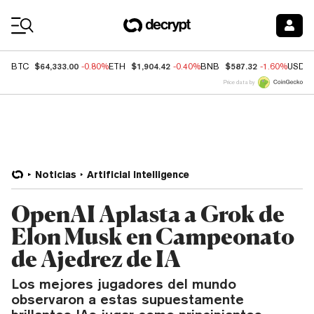
Coin Prices
$64,333.00
$1,904.42
$587.32
BTC
-0.80%
ETH
-0.40%
BNB
-1.60%
USDC
Price data by
Noticias
Artificial Intelligence
OpenAI Aplasta a Grok de
Elon Musk en Campeonato
de Ajedrez de IA
Los mejores jugadores del mundo
observaron a estas supuestamente