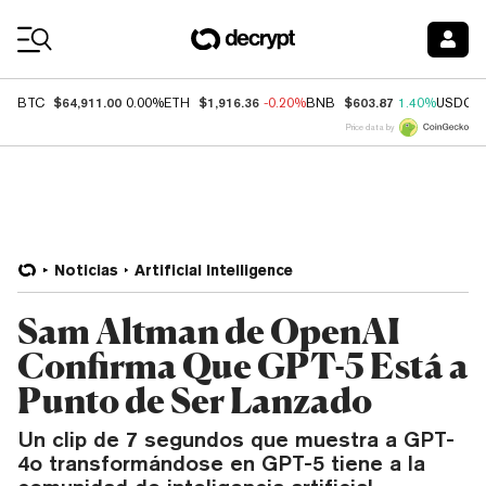
Coin Prices
$64,911.00
$1,916.36
$603.87
BTC
0.00%
ETH
-0.20%
BNB
1.40%
USDC
Price data by
Noticias
Artificial Intelligence
Sam Altman de OpenAI
Confirma Que GPT-5 Está a
Punto de Ser Lanzado
Un clip de 7 segundos que muestra a GPT-
4o transformándose en GPT-5 tiene a la