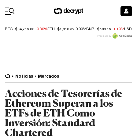
Coin Prices
$64,715.00
$1,910.32
$589.15
BTC
-0.30%
ETH
0.00%
BNB
-1.10%
USDC
Price data by
Noticias
Mercados
Acciones de Tesorerías de
Ethereum Superan a los
ETFs de ETH Como
Inversión: Standard
Chartered