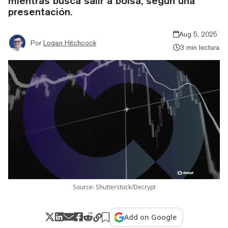
mientras busca salir a bolsa, según una
presentación.
Aug 5, 2025
Por
Logan Hitchcock
3 min lectura
Source: Shutterstock/Decrypt
Add on Google