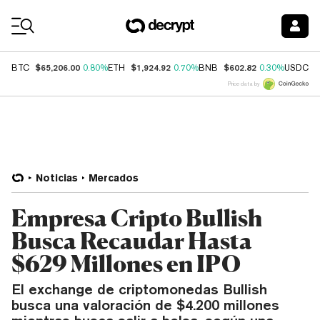
Coin Prices
$65,206.00
$1,924.92
$602.82
$
BTC
0.80%
ETH
0.70%
BNB
0.30%
USDC
Price data by
Noticias
Mercados
Empresa Cripto Bullish
Busca Recaudar Hasta
$629 Millones en IPO
El exchange de criptomonedas Bullish
busca una valoración de $4.200 millones