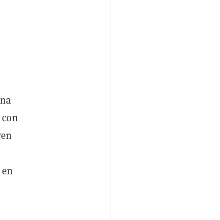
una
 con
yen
n
 en