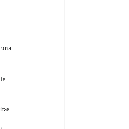
o una
ste
tras