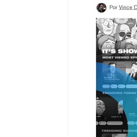
Por
Vince D