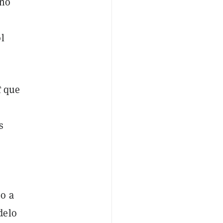
uno
l
t
que
s
no a
delo