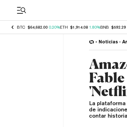
Coin Prices
BTC
$64,682.00
0.20%
ETH
$1,914.08
1.80%
BNB
$592.29
Noticias
Ar
Amazo
Fable
'Netfli
La plataforma 
de indicacion
contar historia