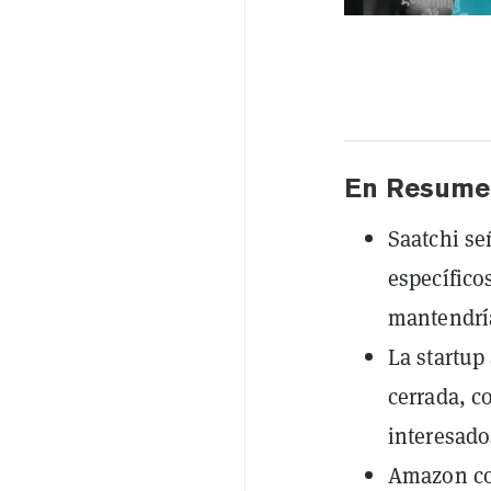
En Resume
Saatchi se
específico
mantendría
La startup
cerrada, c
interesado
Amazon con