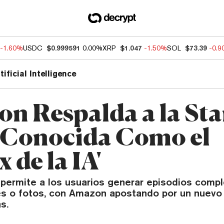
-1.60%
USDC
$0.999591
0.00%
XRP
$1.047
-1.50%
SOL
$73.39
-0.
tificial Intelligence
n Respalda a la Sta
 Conocida Como el
x de la IA'
permite a los usuarios generar episodios comple
es o fotos, con Amazon apostando por un nuev
s.