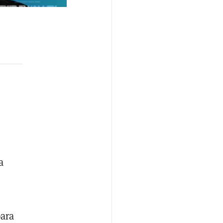
a
para