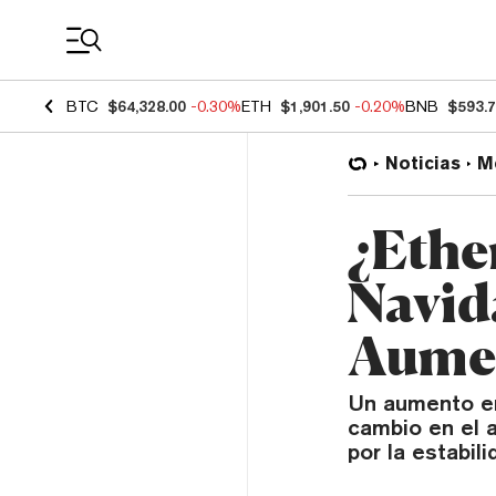
Coin Prices
BTC
$64,328.00
-0.30%
ETH
$1,901.50
-0.20%
BNB
$593.
Noticias
M
¿Ethe
Navid
Aumen
Un aumento en
cambio en el a
por la estabi