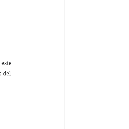
 este
s del