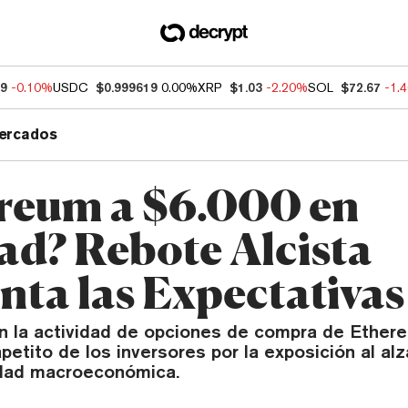
79
-0.10%
USDC
$0.999619
0.00%
XRP
$1.03
-2.20%
SOL
$72.67
-1.
ercados
reum a $6.000 en
ad? Rebote Alcista
ta las Expectativas
 la actividad de opciones de compra de Ethere
petito de los inversores por la exposición al al
lidad macroeconómica.