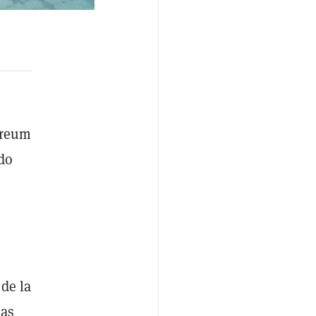
ereum
ndo
e
de la
jas