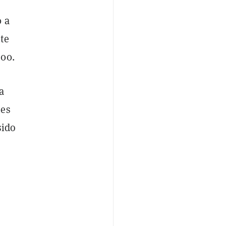
0 a
te
900.
a
nes
sido