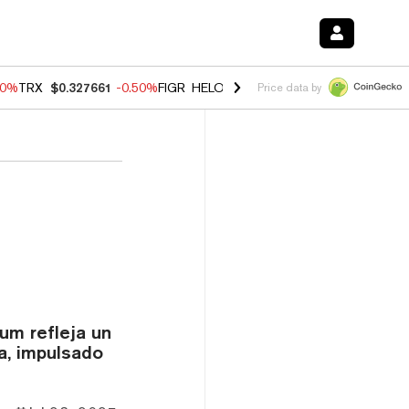
40%
TRX
$0.327661
-0.50%
FIGR_HELOC
$1.035
0.20%
HYPE
$55.66
Price data by
um refleja un
za, impulsado