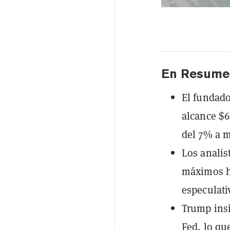
En Resume
El fundado
alcance $6
del 7% a m
Los analis
máximos hi
especulati
Trump insi
Fed, lo qu