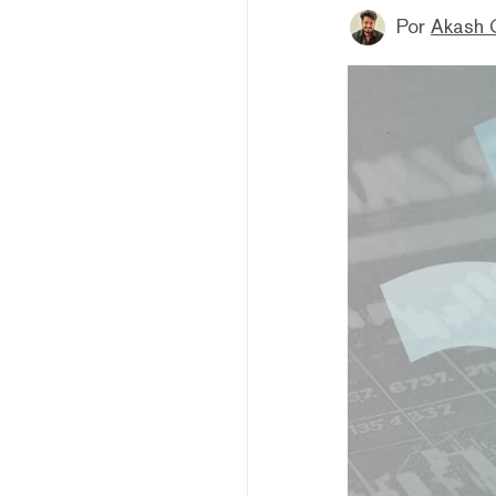
Por
Akash 