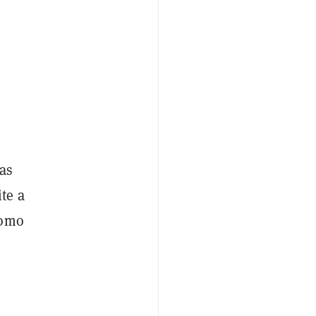
das
te a
como