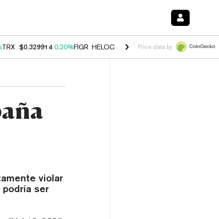
%
TRX
$0.329914
0.20%
FIGR_HELOC
$1.001
-2.70%
HYPE
$54.51
-0
Price data by
paña
tamente violar
 podría ser