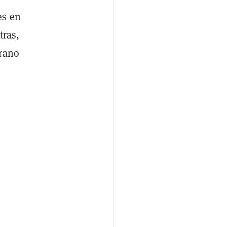
es en
tras,
prano