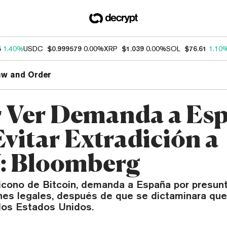
5
1.40%
USDC
$0.999579
0.00%
XRP
$1.039
0.00%
SOL
$76.61
1.10
aw and Order
 Ver Demanda a Es
Evitar Extradición a
: Bloomberg
 icono de Bitcoin, demanda a España por presun
nes legales, después de que se dictaminara que
 los Estados Unidos.