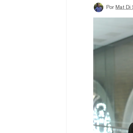
Por
Mat Di 