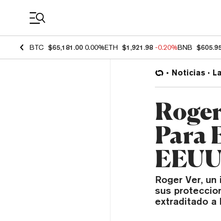
Coin Prices
BTC
$65,181.00
0.00%
ETH
$1,921.98
-0.20%
BNB
$605.9
Noticias
L
Roger
Para 
EEUU
Roger Ver, un
sus proteccio
extraditado a