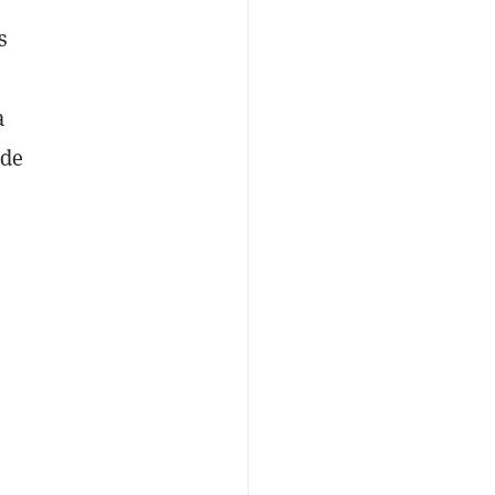
s
a
 de