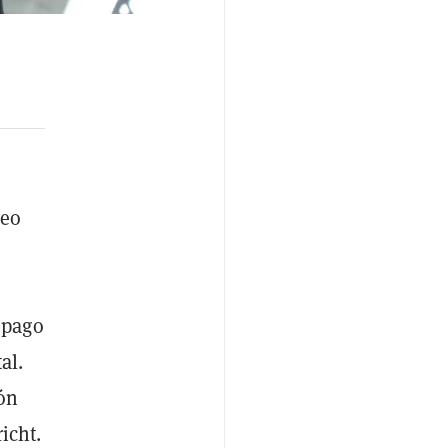
peo
 pago
al.
ón
icht.