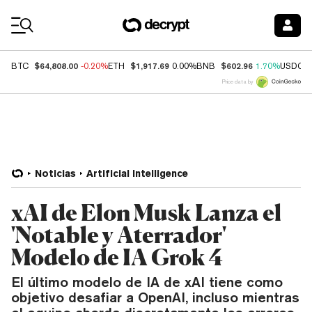
Coin Prices
$64,808.00
$1,917.69
$602.96
BTC
-0.20%
ETH
0.00%
BNB
1.70%
USDC
Price data by
Noticias
Artificial Intelligence
xAI de Elon Musk Lanza el
'Notable y Aterrador'
Modelo de IA Grok 4
El último modelo de IA de xAI tiene como
objetivo desafiar a OpenAI, incluso mientras