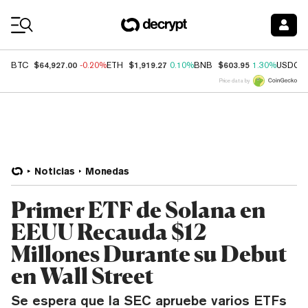
Coin Prices
$64,927.00
$1,919.27
$603.95
BTC
-0.20%
ETH
0.10%
BNB
1.30%
USDC
Price data by
Noticias
Monedas
Primer ETF de Solana en
EEUU Recauda $12
Millones Durante su Debut
en Wall Street
Se espera que la SEC apruebe varios ETFs