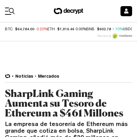
Coin Prices
$64,784.00
$1,916.46
$602.78
BTC
-0.20%
ETH
0.00%
BNB
1.70%
USDC
Price data by
Noticias
Mercados
SharpLink Gaming
Aumenta su Tesoro de
Ethereum a $461 Millones
La empresa de tesorería de Ethereum más
grande que cotiza en bolsa, SharpLink