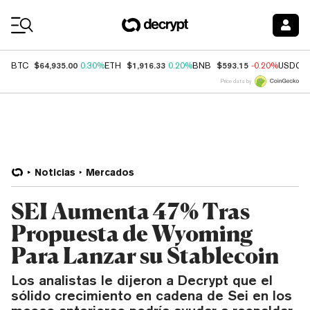
Coin Prices
$64,935.00
$1,916.33
$593.15
BTC
0.30%
ETH
0.20%
BNB
-0.20%
USDC
Price data by
Noticias
Mercados
SEI Aumenta 47% Tras
Propuesta de Wyoming
Para Lanzar su Stablecoin
Los analistas le dijeron a Decrypt que el
sólido crecimiento en cadena de Sei en los