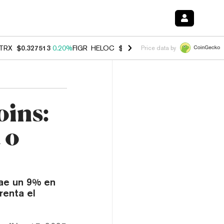
TRX
$0.327513
0.20%
FIGR_HELOC
$1.007
-2.70%
HYPE
$54.66
-1.
Price data by
oins:
 o
ae un 9% en
renta el