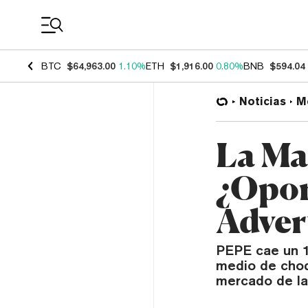
Coin Prices
BTC
$64,963.00
1.10%
ETH
$1,916.00
0.80%
BNB
$594.04
Noticias
M
La Ma
¿Opor
Adver
PEPE cae un 1
medio de choq
mercado de la