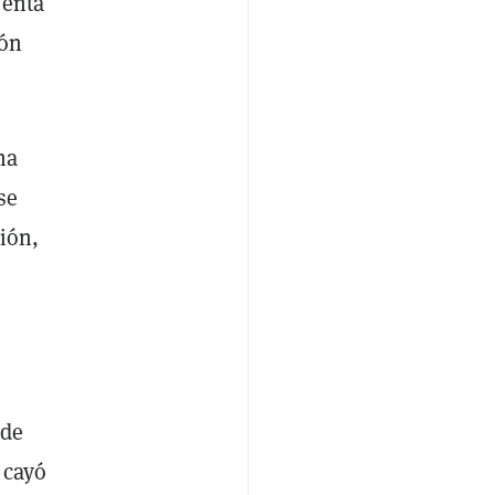
senta
ión
na
se
ión,
 de
 cayó