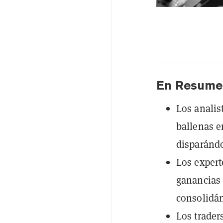
En Resume
Los analis
ballenas e
disparándo
Los exper
ganancias 
consolidán
Los trader