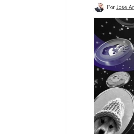
Por
Jose A