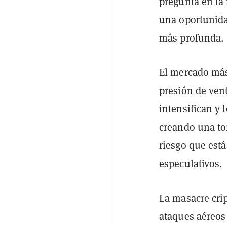
pregunta en la
una oportunida
más profunda.
El mercado má
presión de vent
intensifican y
creando una to
riesgo que está
especulativos.
La masacre crip
ataques aéreos 