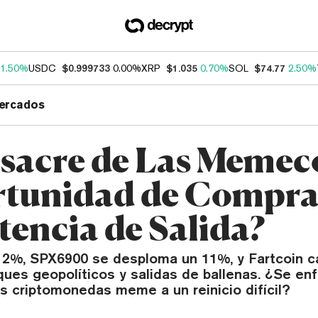
1.50%
USDC
$0.999733
0.00%
XRP
$1.035
0.70%
SOL
$74.77
2.50%
ercados
sacre de Las Memec
tunidad de Compra
tencia de Salida?
2%, SPX6900 se desploma un 11%, y Fartcoin c
ues geopolíticos y salidas de ballenas. ¿Se enf
s criptomonedas meme a un reinicio difícil?