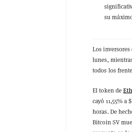
significat
su máximo 
Los inversores
lunes, mientras
todos los frent
Et
El token de
cayó 11,55% a $
horas. De hech
Bitcoin SV mue