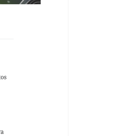
tos
ra