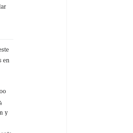
lar
este
s en
900
4
m y