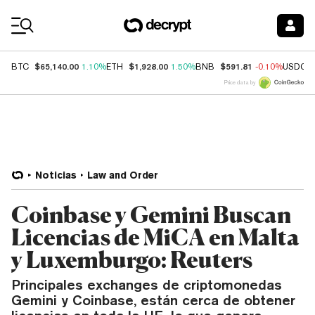
Coin Prices
$65,140.00
$1,928.00
$591.81
BTC
1.10%
ETH
1.50%
BNB
-0.10%
USDC
Price data by
Noticias
Law and Order
Coinbase y Gemini Buscan
Licencias de MiCA en Malta
y Luxemburgo: Reuters
Principales exchanges de criptomonedas
Gemini y Coinbase, están cerca de obtener